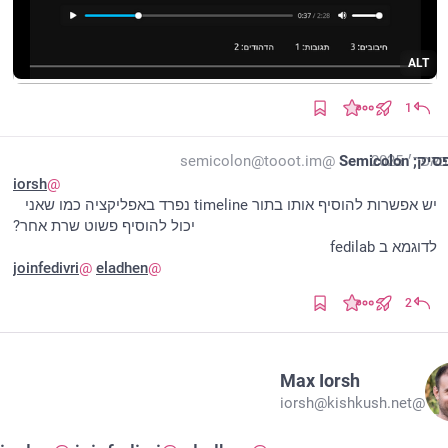
ALT
1
Semicolon
@semicolon@tooot.im
iorsh
@
יש אפשרות להוסיף אותו בתור timeline נפרד באפליקציה כמו שאני 
יכול להוסיף פשוט שרת אחר?
לדוגמא ב fedilab
joinfedivri
@
eladhen
@
2
Max Iorsh
@iorsh@kishkush.net