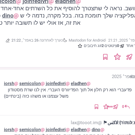
icolon
@
joinfedivri
@
eladhen
@
ליקציה שלך תומכת בזה. בכל מקרה, נדמה לי ש 
@
dino
את זה, אז אולי יש לו תשובה יותר ט
·
·
Mastodon for Android
נערך לאחרונה
26 באפר׳, 21:22
 אחד
·
0
ציטוטים
·
2
זוג חיבובים
iorsh
@
semicolon
@
joinfedivri
@
eladhen
@
פדעברי הוא רק חלון אל תוך הפדיוורס העברי. אין לנו שרת מסטודון 
משל עצמנו או משהו כזה (בינתיים)
0
 לותור) لاكس🏴
@lax@tooot.im
iorsh
@
semicolon
@
joinfedivri
@
eladhen
@
dino
@