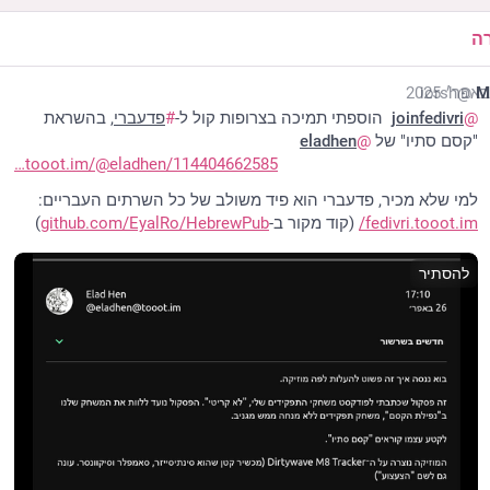
ה
@iorsh
M
@
joinfedivri
  הוספתי תמיכה בצרופות קול ל-
#
פדעברי
, בהשראת 
"קסם סתיו" של 
@
eladhen
tooot.im/@eladhen/114404662585
למי שלא מכיר, פדעברי הוא פיד משולב של כל השרתים העבריים: 
fedivri.tooot.im/
 (קוד מקור ב-
github.com/EyalRo/HebrewPub
)
להסתיר