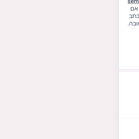
sem
לא חושב. נראה לי שתצטרך להוסיף את כל השרתים אחד-אחד אם 
 כתב 
ובה.