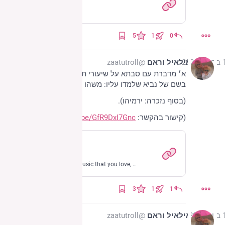
Stardew Valley
5
1
0
2024
אילאיל וראם
@zaatutroll
א׳ מדברת עם סבתא על שיעורי תנ״ך, ומנסה להזכר 
בשם של נביא שלמדו עליו: משהו עם יו״ד וה״א.
(בסוף נזכרה: ירמיהו).
(קישור בהקשר: 
youtu.be/GfR9DxI7Gnc
)
www.youtube.com
- YouTube
Enjoy the videos and music that you love, upload original content and share it all with friends, family and the world on YouTube.
3
1
1
2024
אילאיל וראם
@zaatutroll