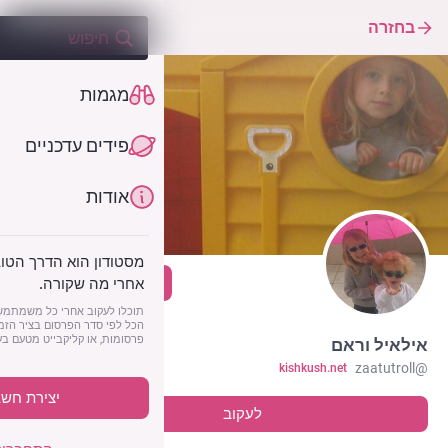
בחזרה
מגמות
פידים עדכניים
אודות
מסטודון הוא הדרך הטוב
לעקוב
אחרי מה שקורה.
תוכלו לעקוב אחרי כל משמתמש 
הכל לפי סדר הפרסום בציר הזמן.
פרסומות, או קליקבייט מטעם ב
אילאיל וראם
zaatutroll
@
kishkush.net
יצירת חשב
לעקוב