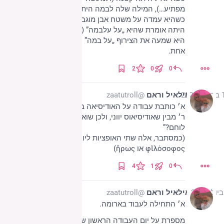
מפתיע…), המילה שלה לבמה היתה „עלבמה” (albamá). 
כשהיא עמדה על משטח אבן מוגבה שהיה ליד הבית היא 
היתה אומרת שהיא „על עלבמה” (al albamá). כנראה 
היא שמעה את הצירוף „על במה” ופירשה אותו כיחידה 
אחת.
2
0
0
2025
אילאיל וראם
@zaatutroll
א׳ כותבת עבודה על האודיסיאה במגמת ספרות.
ר׳ מבין שאודיסיאוס יווני, ולכן שואל: „הוא היה פילוסוף או 
לוחם?”
(כמסתבר, אלה שתי האופציות ליוונים עתיקים: או 
φῐλόσοφος או ἥρως)
4
1
0
אילאיל וראם
@zaatutroll
א׳ התחילה לעבוד בארומה.
מספרת על יום העבודה הראשון שלה שם: „[…] וואי, אתם 