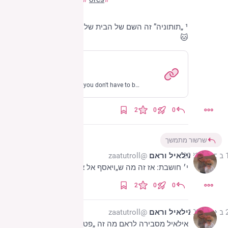
orgmode.org
¹ „תותוניה” זה השם של הבית שלנו, על שם תות עה״ש 
🐱
orgmode.org
Org Mode
Org-mode. Complex so you don't have to be. A versatile organisational system with immense capabilities.
2
0
0
שרשור מתמשך
2023
אילאיל וראם
@zaatutroll
י׳ חושבת: אז זה מה ש„ויאסף אל אבותיו” אומר? 🤔
2
0
0
2023
אילאיל וראם
@zaatutroll
אילאיל מסבירה לראם מה זה „פטריארכיה” ומפרקת 