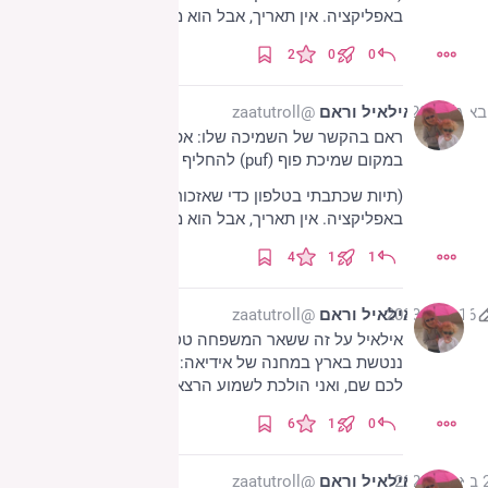
באפליקציה. אין תאריך, אבל הוא מלפני הרבה זמן)
2
0
0
אילאיל וראם
@zaatutroll
ראם בהקשר של השמיכה שלו: אפשר להחליף לי לדקה? 
במקום שמיכת פוף (puf) להחליף לי לדקה?
(תיות שכתבתי בטלפון כדי שאזכור להוסיף, ונשכח אי שם 
באפליקציה. אין תאריך, אבל הוא מלפני הרבה זמן)
4
1
1
16 ביוני 2023
אילאיל וראם
@zaatutroll
אילאיל על זה ששאר המשפחה טסים לחו״ל בזמן שהיא 
ננטשת בארץ במחנה של אידיאה: אתם הולכים להנות 
לכם שם, ואני הולכת לשמוע הרצאות על אריסטוּס…
6
1
0
2023
אילאיל וראם
@zaatutroll