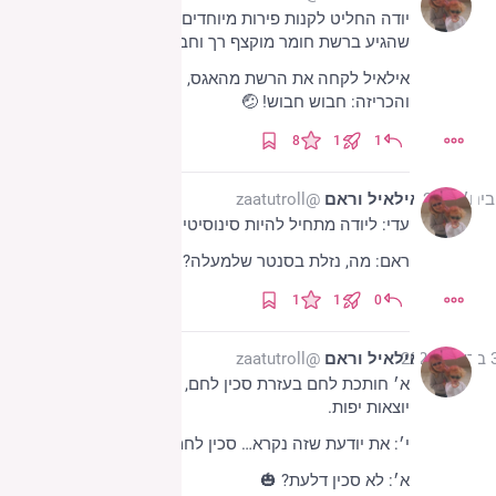
יודה החליט לקנות פירות מיוחדים, כולל אגס אסייתי 
שהגיע ברשת חומר מוקצף רך וחבושים.
אילאיל לקחה את הרשת מהאגס, הלבישה על החבוש 
והכריזה: חבוש חבוש! 🤕
8
1
1
אילאיל וראם
@zaatutroll
עדי: ליודה מתחיל להיות סינוסיטיס.
ראם: מה, נזלת בסנטר שלמעלה? 🙃
1
1
0
2022
אילאיל וראם
@zaatutroll
א׳ חותכת לחם בעזרת סכין לחם, ומתפלאת שהפרוסות 
יוצאות יפות.
י׳: את יודעת שזה נקרא… סכין לחם, נכון?
א׳: לא סכין דלעת? 🎃