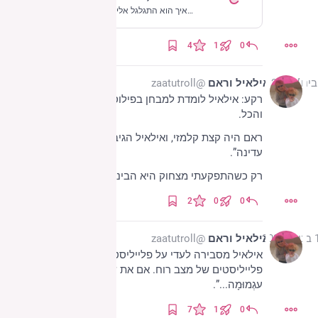
ע׳ (במקורב): ראם, איפה השטר של המאה שקל שהיה אצלך [פעם מצאנו אצלו שטר כזה; אין לנו מושג איך הוא התגלגל אליו…]? ר׳: לא יודע, הוא איניו (enáv)
4
1
0
אילאיל וראם
@zaatutroll
רקע: אילאיל לומדת למבחן בפילוסופיה, עם הרבה יוונים 
והכל.
ראם היה קצת קלמזי, ואילאיל הגיבה: „אין לך רטוריקה 
עדינה”.
רק כשהתפקעתי מצחוק היא הבינה את הטעות… 🙃
2
0
0
2023
אילאיל וראם
@zaatutroll
אילאיל מסבירה לעדי על פלייליסטים שיצרה: „כאן יש לך 
פלייליסטים של מצב רוח. אם את שמחה, אם את 
עגְמוּמָה...”.
7
1
0