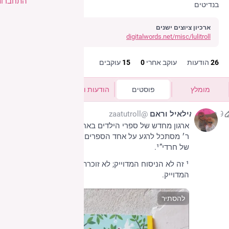
התחברות
בנדיטים
ארכיון ציוצים ישנים
digitalwords.net/misc/lulitroll
26
הודעות
עוקב אחרי
0
15
עוקבים
מומלץ
פוסטים
הודעות ותגובות
מדיה
9 ביוני
אילאיל וראם
@zaatutroll
ארגון מחדש של ספרי הילדים באחד מארונות הספרים. 
ר׳ מסתכל לרגע על אחד הספרים ותמה שיש עליו „ציור 
של חרדי”¹.
¹ זה לא הניסוח המדוייק; לא זוכרת את הניסוח הניסוח 
המדוייק.
להסתיר