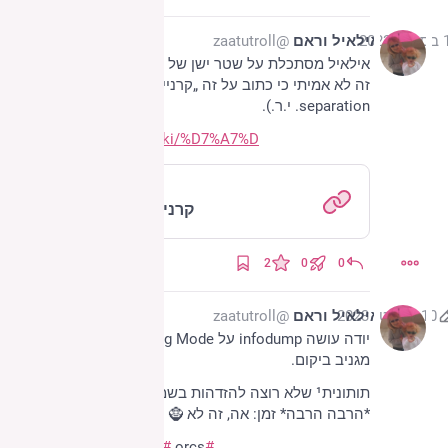
2023
אילאיל וראם
@zaatutroll
אילאיל מסתכלת על שטר ישן של עשרים שקל ומסיקה: 
זה לא אמיתי כי כתוב על זה „קרניי פִּלוג” (כאילו horns of 
separation. י.ר.).
he.wikipedia.org/wiki/%D7%A7%D
he.wikipedia.org
קרנית פלוג – ויקיפדיה
2
0
0
10 בספט׳ 2023
אילאיל וראם
@zaatutroll
יודה עושה infodump על Org Mode ולמה זה הדבר הכי 
מגניב ביקום.
תותונית¹ שלא רוצה להזדהות בשמה מגלה רק אחרי 
*הרבה הרבה* זמן: אה, זה לא Orc Mode?! 🧌
orgmode
#
org_mode
#
orcs
#