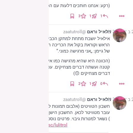
(רקע: אנחנו חותכים דלעות עם הסכין לחם)
3
1
1
2022
אילאיל וראם
@zaatutroll
אילאיל יושבת מתחת למתקן הכביסה עם סל כביסה על 
הראש וקוראת בקול את הכריכה האחורית של Stardust 
של גיימן: „אני מרגישה כמוני.”
(הכוונה היא שהיא מרגישה כמו אילאיל כשהיא היתה 
קטנה ועשתה דברים מצחיקים. עכשיו היא גדולה ועושה 
דברים מצחיקים 🙃)
2
1
0
2022
אילאיל וראם
@zaatutroll
חשבון הטוויטים (אלבום תמונות לשוני) של אילאיל וראם 
עובר מטוויטר לכאן. החשבון הישן (
twitter.com/Lulitroll
) נשאר למטרות גיבוי. פרטים נוספים:
digitalwords.net/misc/lulitrol