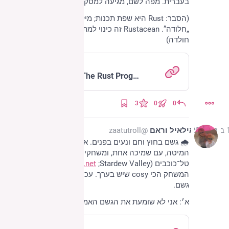
בעברית. מפה לשם, מגיעה למסקנה: „חולדה”! 🐀
(הסבר: Rust היא שפת תכנות; מילולית באנגלית זה הרי 
„חלודה”. Rustacean זה כינוי למתכנת·ת ב־Rust, ולכן… 
חולדה)
doc.rust-lang.org
The Slice Type - The Rust Programming Language
3
0
0
2025
אילאיל וראם
@zaatutroll
🌧️ גשם בחוץ וחם ונעים בפנים. א׳ ור׳ ישובים על 
המיטה, עם שמיכה אחת, ומשחקים ב־co-op עמק 
טל־כוכבים (Stardew Valley‏; 
stardewvalley.net
), שזה 
המשחק הכי cosy שיש בערך. עכשיו חורף במשחק, ויש 
גשם.
א׳: אני לא שומעת את הגשם האמיתי. זה מפריע לי.
www.stardewvalley.net