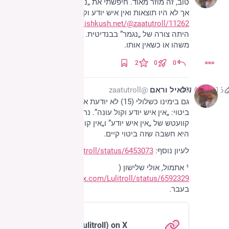
טוב, זה מוזר מאוד. חיפשתי את „ניגם” בציוצים הישנים, 
אך לא היו תוצאות ואין איש יודע וקול עונה (
kishkush.net/@zaatutroll/11262
). „ניגם” (nigám) 
היתה צורה של „נגמר” בבנדיטית. השימוש היה כשנגמר 
משהו או כשאין אותו.
2
0
0
16 ביוני 2024
אילאיל וראם
@zaatutroll
גם בימינו כשלולי (15) לא יודעת איפה משהו, יש לה 
ביטוי: „אין איש יודע וקול עונה”. נראה שזה נוצר על בסיס 
קוועטש של „אין איש יודע” ו„אין קול ואין עונה”. בהתחלה¹ 
היא חשבה שזה ביטוי קיים.
לעיון נוסף: 
x.com/Lulitroll/status/6453073
¹ אתמול, אולי שלישון (
x.com/Lulitroll/status/6592329
); כלומר מתישהו 
בעבר.
X (formerly Twitter)
אילאיל וראם (@Lulitroll) on X