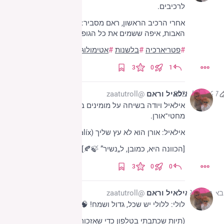
לרכיבים.
אחרי הרכיב הראשון, ראם מסביר: אה! זה ארכיון של 
האבות, איפה ששמים את כל הגופות שלהם?
#
פטריארכיה
#
בלשנות
#
אטימולוגיה
3
0
1
27 באוג׳ 2023
אילאיל וראם
@zaatutroll
אילאיל ויודה בשיחה על מומינים בחורף ותזונה של 
מחטי־אורן.
אילאיל: אורן הוא לא עץ שליך (šalíx).
[הכוונה היא, כמובן, ל„נשיר” 🍃🍂]
3
0
0
אילאיל וראם
@zaatutroll
לולי: ללולי יש שכל, גדול ושמח! 🧠🙂
(תיות שכתבתי בטלפון כדי שאזכור להוסיף, ונשכח אי שם 