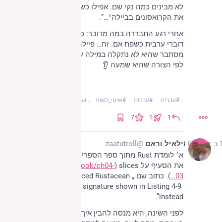
לא מבינים כמה נקי שם. אפילו כשניקינו את המדף שמנו 
את הקרואסונים בביילה¹…”.
אחרי רגע התבררה במה מדובר: כל העובדים האחרים 
דוברי ערבית כשפת אם. זה… פיילה! 🙃
מסתבר שהיא לא נתקלה במילה עד עכשיו, ולמדה אותה 
לפי הצורה שהיא שמעה 👂
¹ /be ˈbajla/
#
עברית
#
ערבית
#
שינוי_לשוני
…ועוד 1
7
1
1
202
אילאיל וראם
@zaatutroll
א׳ לומדת Rust מתוך ספר הספרים (The Rust Book), 
את הסעיף על slices‏ (
doc.rust-lang.org/book/ch04-
03
). כתוב שם „A more experienced Rustacean 
would write the signature shown in Listing 4-9 
instead”.
לפני השינה, היא מנסה להבין איך להגיד Rustacean 